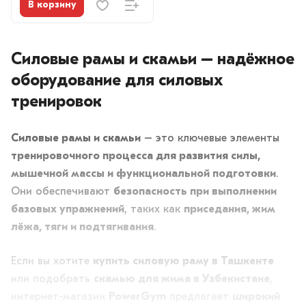
В корзину
Силовые рамы и скамьи – надёжное
оборудование для силовых
тренировок
Силовые рамы и скамьи
– это ключевые элементы
тренировочного процесса для развития силы,
мышечной массы и функциональной подготовки
.
Они обеспечивают
безопасность при выполнении
базовых упражнений
, таких как
приседания, жим
лёжа, тяги и подтягивания
.
Если вы хотите
купить силовую раму в Ташкенте
или подобрать
скамью для жима в Узбекистане
,
интернет-магазин
PowerGym
предлагает
широкий