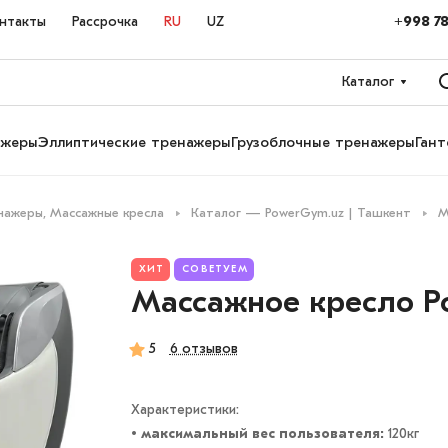
+998 78
нтакты
Рассрочка
RU
UZ
Каталог
ажеры
Эллиптические тренажеры
Грузоблочные тренажеры
Гант
нажеры, Массажные кресла
Каталог — PowerGym.uz | Ташкент
М
ХИТ
СОВЕТУЕМ
Массажное кресло P
5
6 отзывов
Характеристики:
• максимальный вес пользователя:
120кг