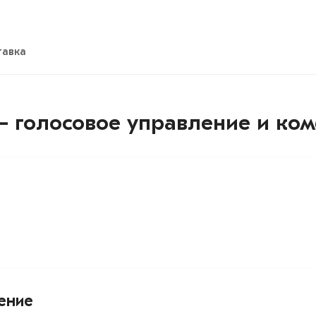
тавка
— голосовое управление и ко
ение